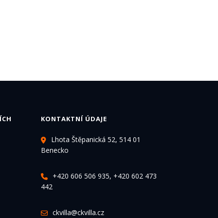
ÍCH
KONTAKTNÍ ÚDAJE
Lhota Štěpanická 52, 514 01
Benecko
+420 606 506 935, +420 602 473
442
ckvilla@ckvilla.cz