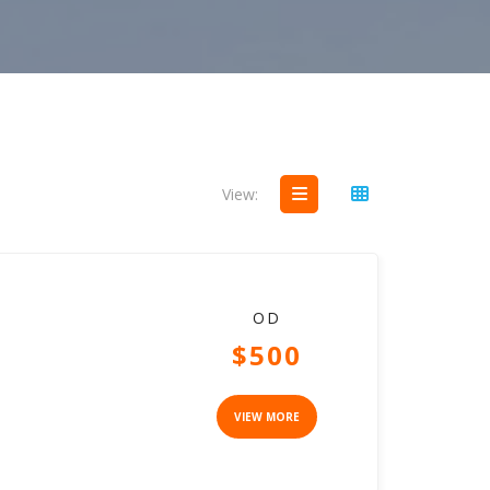
View:
OD
$500
VIEW MORE