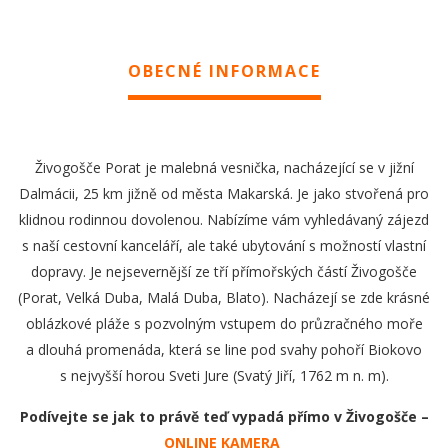
OBECNÉ INFORMACE
Živogošče Porat je malebná vesnička, nacházející se v jižní
Dalmácii, 25 km jižně od města Makarská. Je jako stvořená pro
klidnou rodinnou dovolenou. Nabízíme vám vyhledávaný zájezd
s naší cestovní kanceláří, ale také ubytování s možností vlastní
dopravy. Je nejsevernější ze tří přímořských částí Živogošče
(Porat, Velká Duba, Malá Duba, Blato). Nacházejí se zde krásné
oblázkové pláže s pozvolným vstupem do průzračného moře
a dlouhá promenáda, která se line pod svahy pohoří Biokovo
s nejvyšší horou Sveti Jure (Svatý Jiří, 1762 m n. m).
Podívejte se jak to právě teď vypadá přímo v Živogošče
–
ONLINE KAMERA