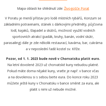
Mapa oblasti ke shlédnutí zde:
Živogošče Porat
V Poratu je menší přístav pro lodě místních rybářů, Konzum se
základními potravinami, stánek s dárkovými předměty, půjčovna
lodí, kajaků, šlapadel a skútrů, možnost využití vodních
sportovních atrakcí (padák, kruhy, banán, vodní skútr,
parasailing) dále je zde několik restaurací, kavárna, bar, cukrárna
a v neposlední řadě kostel sv. Kříže.
Pozor, od 1. 1. 2023 bude nově v Chorvatsku platit euro.
Na letní dovolené 2023 už chorvatské kuny nebudou platné.
Pokud máte doma nějaké kuny, vraťte je např. v bance včas
a na dovolenou si s sebou berte eura. Do konce roku 2023
můžete ještě kuny v Chorvatsku v bance směnit za eura, ale
platit s nimi už nebude možné.