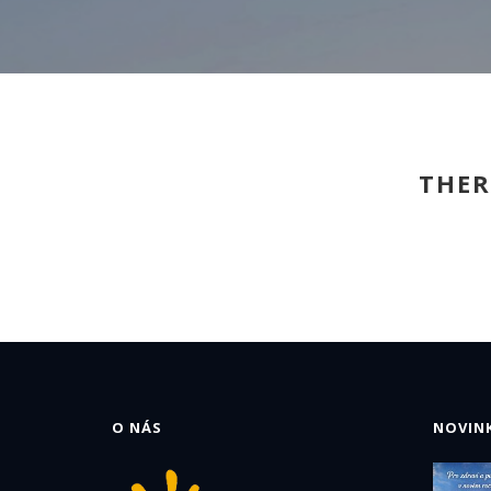
THER
O NÁS
NOVINK