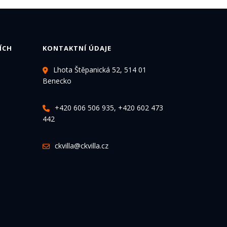
ÍCH
KONTAKTNÍ ÚDAJE
Lhota Štěpanická 52, 514 01
Benecko
+420 606 506 935, +420 602 473
442
ckvilla@ckvilla.cz