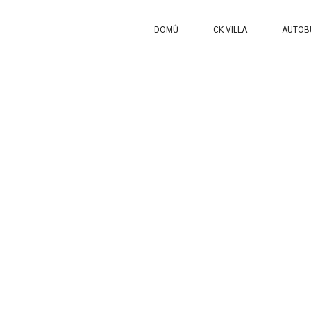
DOMŮ
CK VILLA
AUTOB