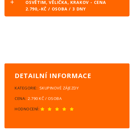
OSVĚTIM, VĚLIČKA, KRAKOV - CENA
2.790,-KČ / OSOBA / 3 DNY
DETAILNÍ INFORMACE
KATEGORIE:
SKUPINOVÉ ZÁJEZDY
CENA:
2.790 KČ / OSOBA
HODNOCENÍ: