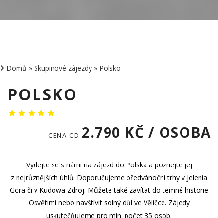
Domů
»
Skupinové zájezdy
»
Polsko
POLSKO
2.790 KČ / OSOBA
CENA OD
Vydejte se s námi na zájezd do Polska a poznejte jej
z nejrůznějších úhlů. Doporučujeme předvánoční trhy v
Jelenia
Gora či v Kudowa Zdroj. Můžete také zavítat do temné historie
Osvětimi nebo navštívit solný důl ve Věličce. Zájedy
uskutečňujeme pro min. počet 35 osob.