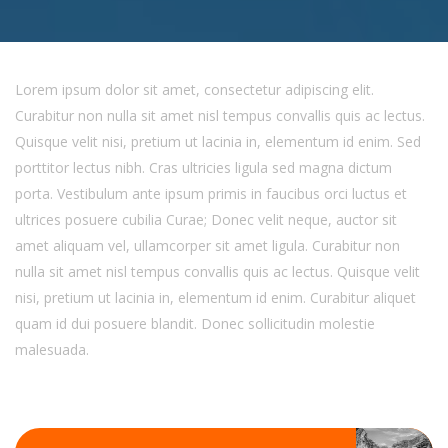
Lorem ipsum dolor sit amet, consectetur adipiscing elit.
Curabitur non nulla sit amet nisl tempus convallis quis ac lectus.
Quisque velit nisi, pretium ut lacinia in, elementum id enim. Sed
porttitor lectus nibh. Cras ultricies ligula sed magna dictum
porta. Vestibulum ante ipsum primis in faucibus orci luctus et
ultrices posuere cubilia Curae; Donec velit neque, auctor sit
amet aliquam vel, ullamcorper sit amet ligula. Curabitur non
nulla sit amet nisl tempus convallis quis ac lectus. Quisque velit
nisi, pretium ut lacinia in, elementum id enim. Curabitur aliquet
quam id dui posuere blandit. Donec sollicitudin molestie
malesuada.