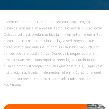
Lorem ipsum dolor sit amet, consectetur adipiscing elit.
Curabitur non nulla sit amet nisl tempus convallis quis ac lectus.
Quisque velit nisi, pretium ut lacinia in, elementum id enim. Sed
porttitor lectus nibh. Cras ultricies ligula sed magna dictum
porta. Vestibulum ante ipsum primis in faucibus orci luctus et
ultrices posuere cubilia Curae; Donec velit neque, auctor sit
amet aliquam vel, ullamcorper sit amet ligula. Curabitur non
nulla sit amet nisl tempus convallis quis ac lectus. Quisque velit
nisi, pretium ut lacinia in, elementum id enim. Curabitur aliquet
quam id dui posuere blandit. Donec sollicitudin molestie
malesuada.